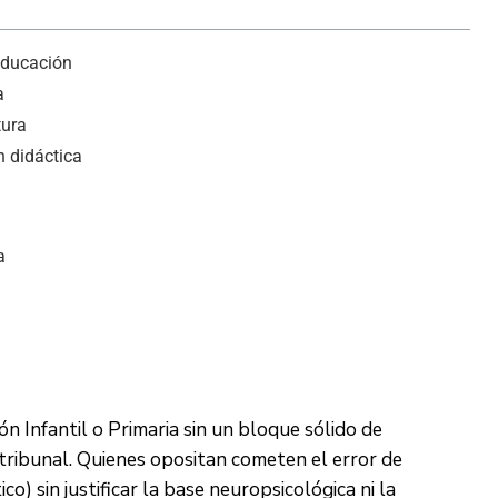
 educación
a
tura
n didáctica
a
 Infantil o Primaria sin un bloque sólido de
 tribunal. Quienes opositan cometen el error de
co) sin justificar la base neuropsicológica ni la