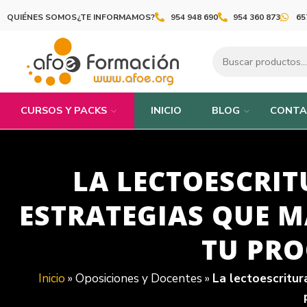
QUIÉNES SOMOS
¿TE INFORMAMOS?
954 948 690
954 360 873
65
CURSOS Y PACKS
INICIO
BLOG
CONTA
LA LECTOESCRIT
ESTRATEGIAS QUE M
TU PR
Inicio
»
Oposiciones y Docentes
»
La lectoescritur