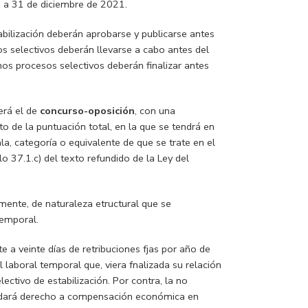
s a 31 de diciembre de 2021.
abilización deberán aprobarse y publicarse antes
s selectivos deberán llevarse a cabo antes del
os procesos selectivos deberán finalizar antes
será el de
concurso-oposición
, con una
o de la puntuación total, en la que se tendrá en
la, categoría o equivalente de que se trate en el
o 37.1.c) del texto refundido de la Ley del
mente, de naturaleza etructural que se
emporal.
a veinte días de retribuciones fjas por año de
l laboral temporal que, viera fnalizada su relación
electivo
de estabilización.
Por contra, la
no
dará derecho a compensación económica
en