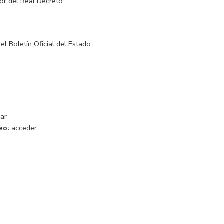
or del Real Decreto.
 Boletín Oficial del Estado.
ar
eo:
acceder