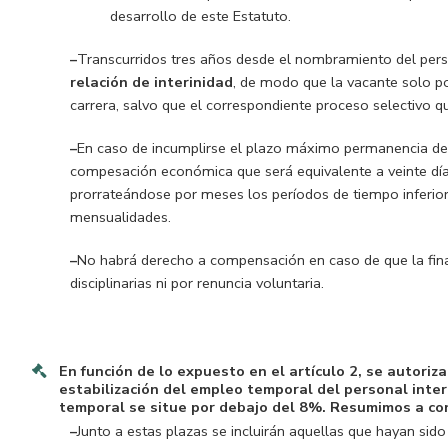
desarrollo de este Estatuto.
–
Transcurridos tres años desde el nombramiento del perso
relación de interinidad
, de modo que la vacante solo p
carrera, salvo que el correspondiente proceso selectivo q
–
En caso de incumplirse el plazo máximo permanencia del 
compesación económica que será equivalente a veinte días 
prorrateándose por meses los períodos de tiempo inferio
mensualidades.
–
No habrá derecho a compensación en caso de que la final
disciplinarias ni por renuncia voluntaria.
En función de lo expuesto en el artículo 2, se autoriz
estabilización del empleo temporal del personal inte
temporal se situe por debajo del 8%. Resumimos a co
–
Junto a estas plazas se incluirán aquellas que hayan si